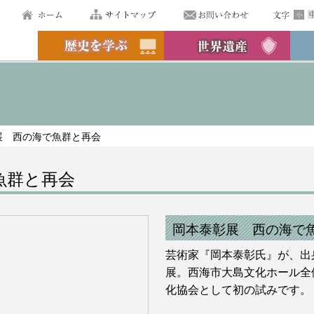
展 西の海で魚群と再会
魚群と再会
岡本泰彰展 西の海で
芸術家『岡本泰彰氏』が、出
展。西海市大島文化ホール全
化協会として初の試みです。