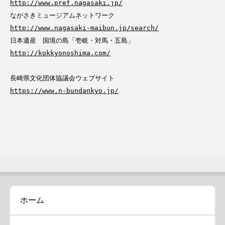
http://www.pref.nagasaki.jp/
http://www.nagasaki-maibun.jp/search/
http://kokkyonoshima.com/
長崎県文化団体協議会ウェブサイト
https://www.n-bundankyo.jp/
ホーム