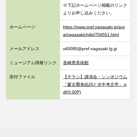
※下記ホームページ掲載のリンク
よりお申し込みください。
ホームページ
https://www.pref.nagasaki.jp/are
a/nagasakichiiki/704551.html
メールアドレス
s40080@pref.nagasaki.lg.jp
ミュージアム情報リンク
長崎県美術館
添付ファイル
【チラシ】講演会・シンポジウム
「蒙古襲来絵詞と水中考古学」.p
df(0.00P)