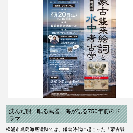
沈んだ船、眠る武器、海が語る750年前のド
ラマ
松浦市鷹島海底遺跡では、鎌倉時代に起こった「蒙古襲