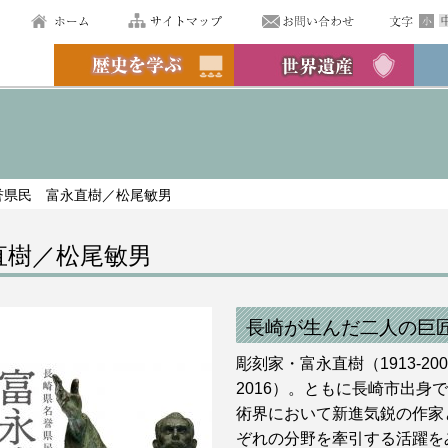
誉県民 富永直樹／松尾敏男
直樹／松尾敏男
長崎が生んだ二人の巨
彫刻家・富永直樹（1913-20
2016）。ともに長崎市出身
術界において新進気鋭の作家
ぞれの分野を牽引する活躍を