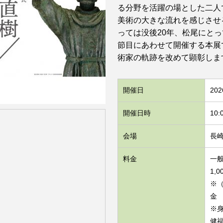
る分野を活躍の場とした二人
美術の大きな流れを感じさせ
っては没後20年、松尾にとっ
節目にあわせて開催する本展
術家の軌跡を改めて顕彰しま
開催日
20
開催日時
10
会場
長
料金
一般
1,
※
金
※
健