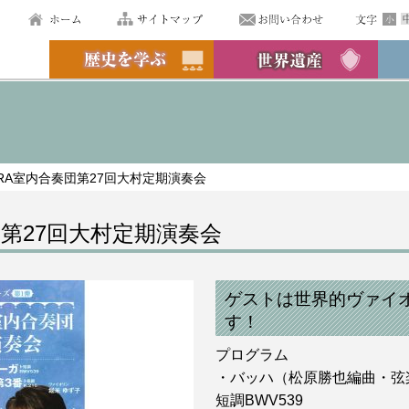
RA室内合奏団第27回大村定期演奏会
団第27回大村定期演奏会
ゲストは世界的ヴァイ
す！
プログラム
・バッハ（松原勝也編曲・弦
短調BWV539