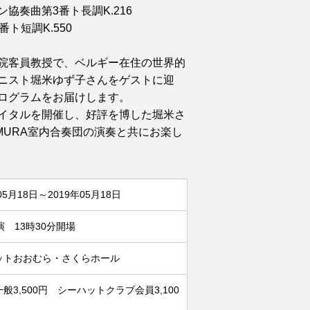
協奏曲第3番ト長調K.216
ト短調K.550
院客員教授で、ベルギー在住の世界的
ニスト堀米ゆず子さんをゲストに迎
ログラムをお届けします。
イタルを開催し、好評を博した堀米さ
MURA室内合奏団の演奏と共にお楽し
05月18日～2019年05月18日
演 13時30分開場
ットおおむら・さくらホール
般3,500円 シーハットクラブ会員3,100