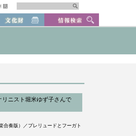
オリニスト堀米ゆず子さんで
楽合奏版）／プレリュードとフーガト