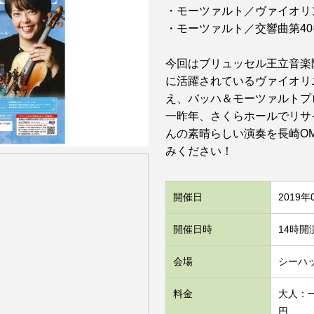
・モーツァルト／ヴァイオリン
・モーツァルト／交響曲第40番
今回はブリュッセル王立音楽
に活躍されているヴァイオリ
え、バッハ＆モーツァルトプ
一昨年、さくらホールでリサ
んの素晴らしい演奏を長崎O
みください！
開催日
2019年
開催日時
14時開
会場
シーハ
料金
大人：一
円