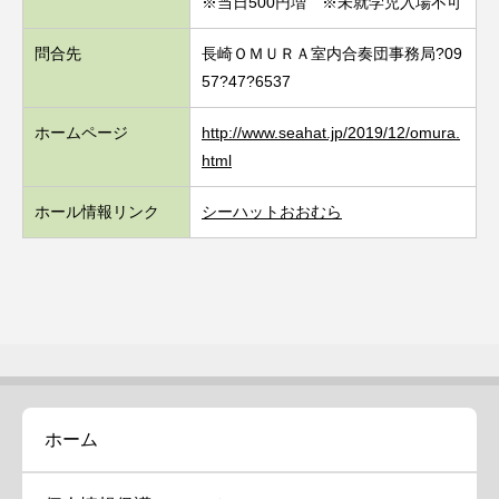
※当日500円増 ※未就学児入場不可
問合先
長崎ＯＭＵＲＡ室内合奏団事務局?09
57?47?6537
ホームページ
http://www.seahat.jp/2019/12/omura.
html
ホール情報リンク
シーハットおおむら
ホーム