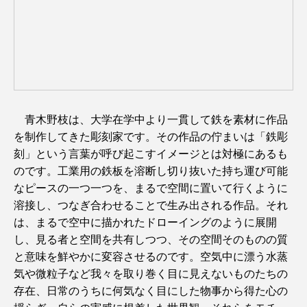
青木野枝は、大学在学中より一貫して鉄を素材に作品
を制作してきた彫刻家です。その作品の佇まいは「鉄彫
刻」という言葉が呼び起こすイメージとは対極にあるも
のです。工業用の鉄板を溶断し切り抜いた持ち運び可能
なピースの一つ一つを、まるで空間に置いて行くように
溶接し、つなぎ合わせることで生み出される作品。それ
は、まるで空中に描かれたドローイングのように展開
し、見る者と空間を共有しつつ、その空間そのものの質
と意味を鮮やかに変容させるのです。空気中に漂う水蒸
気や微粒子など我々を取り巻く目に見えないものたちの
存在、日常のうちに何気なく目にした物事から得た心の