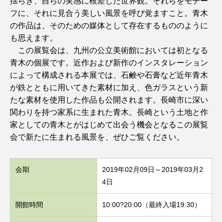
揺らぎ、自らの実感に根差した世界観。それらをモチー
フに、それに見合う美しい風景を呼び覚ますこと。青木
の作品は、そのための媒体として存在するもののように
も思えます。
この展覧会は、九州の公立美術館においては初となる
青木の個展です。近作および新作のインスタレーション
によって構成される本展では、石鹸や石膏など近年青木
が鉄とともに用いてきた素材に加え、色ガラスという新
たな素材を使用した作品も公開されます。長崎市に深い
関わりを持つ家系に生まれた青木。長崎という土地と作
家としての青木とがはじめて出会う機会となるこの展覧
会で新たに生まれる風景を、ぜひご覧ください。
会期
2019年02月09日～2019年03月2
4日
開館時間
10:00?20:00（最終入場19:30）