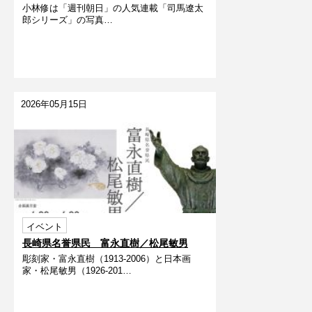
小林修は「週刊朝日」の人気連載「司馬遼󠄁太
展
郎シリーズ」の写真…
2026年05月15日
イベント
長崎県名誉県民 富永直樹／松尾敏男
彫刻家・富永直樹（1913-2006）と日本画
家・松尾敏男（1926-201…