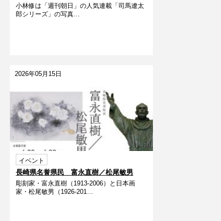
小林修は「週刊朝日」の人気連載「司馬遼󠄁太
展
郎シリーズ」の写真…
2026年05月15日
イベント
長崎県名誉県民 富永直樹／松尾敏男
彫刻家・富永直樹（1913-2006）と日本画
家・松尾敏男（1926-201…