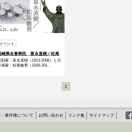
イベント
長崎県名誉県民 富永直樹／松尾
彫刻家・富永直樹（1913-2006）と日
敏男
本画家・松尾敏男（1926-201…
1
項・著作権について
お問い合わせ
リンク集
サイトマップ