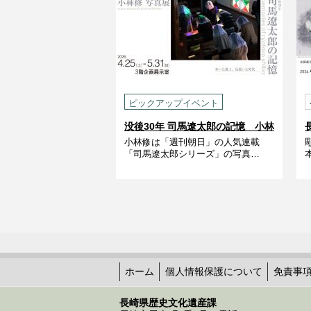
ピックアップイベント
没後30年 司馬遼󠄁太郎の記憶 小林
小林修は「週刊朝日」の人気連載
修 写真展
「司馬遼󠄁太郎シリーズ」の写真…
ホーム
個人情報保護について
免責事
長崎県歴史文化遺産課