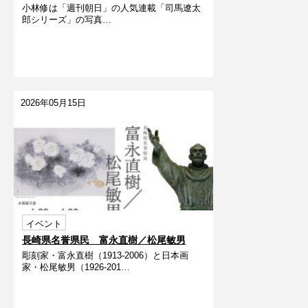
小林修は「週刊朝日」の人気連載「司馬遼󠄁太
展
郎シリーズ」の写真…
2026年05月15日
イベント
長崎県名誉県民 富永直樹／松尾敏男
彫刻家・富永直樹（1913-2006）と日本画
家・松尾敏男（1926-201…