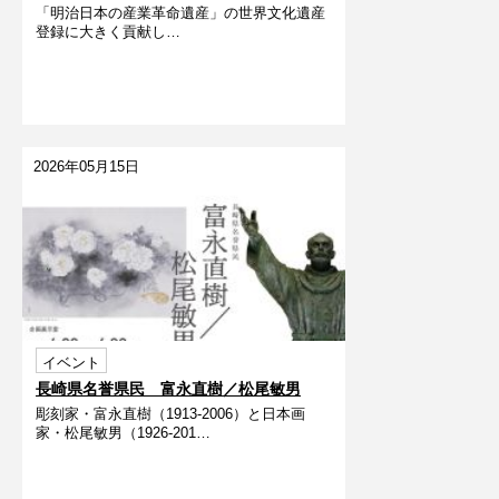
「明治日本の産業革命遺産」の世界文化遺産
化石発掘に夢中だったスチュアート・スミ
登録に大きく貢献し…
ス先生の本棚」
2026年05月15日
イベント
長崎県名誉県民 富永直樹／松尾敏男
彫刻家・富永直樹（1913-2006）と日本画
家・松尾敏男（1926-201…