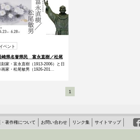
イベント
長崎県名誉県民 富永直樹／松尾
彫刻家・富永直樹（1913-2006）と日
敏男
本画家・松尾敏男（1926-201…
1
項・著作権について
お問い合わせ
リンク集
サイトマップ