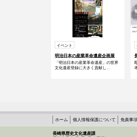
イベント
明治日本の産業革命遺産企画展
「明治日本の産業革命遺産」の世界
「恐竜の化石発掘に夢中だったス
文化遺産登録に大きく貢献し…
チュアート・スミス先生の本棚」
ホーム
個人情報保護について
免責事
長崎県歴史文化遺産課