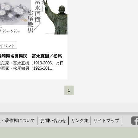
イベント
長崎県名誉県民 富永直樹／松尾
彫刻家・富永直樹（1913-2006）と日
敏男
本画家・松尾敏男（1926-201…
1
項・著作権について
お問い合わせ
リンク集
サイトマップ