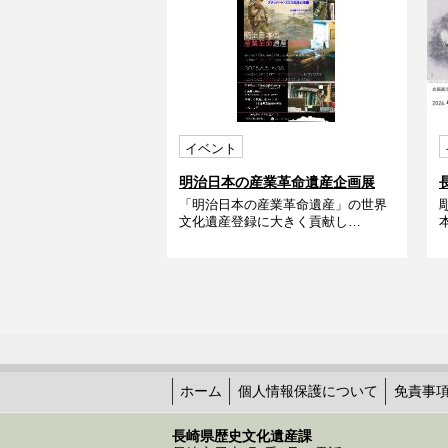
イベント
明治日本の産業革命遺産企画展
「明治日本の産業革命遺産」の世界
「恐竜の化石発掘に夢中だったス
文化遺産登録に大きく貢献し…
チュアート・スミス先生の本棚」
ホーム
個人情報保護について
免責事
長崎県歴史文化遺産課