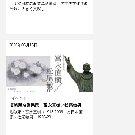
「明治日本の産業革命遺産」の世界文化遺産
化石発掘に夢中だったスチュアート・スミ
登録に大きく貢献し…
ス先生の本棚」
2026年05月15日
イベント
長崎県名誉県民 富永直樹／松尾敏男
彫刻家・富永直樹（1913-2006）と日本画
家・松尾敏男（1926-201…