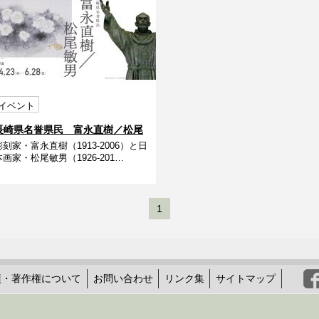
イベント
長崎県名誉県民 富永直樹／松尾
彫刻家・富永直樹（1913-2006）と日
敏男
本画家・松尾敏男（1926-201…
1
項・著作権について
お問い合わせ
リンク集
サイトマップ