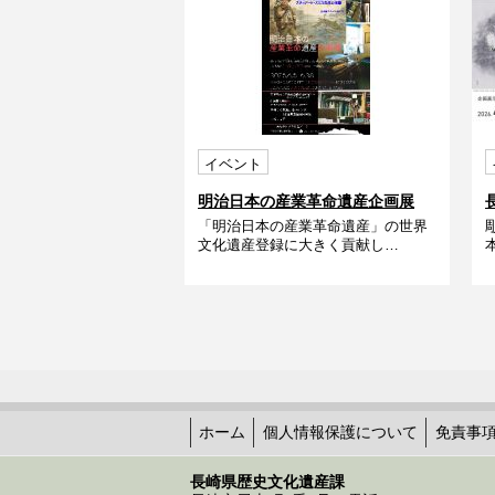
イベント
明治日本の産業革命遺産企画展
「明治日本の産業革命遺産」の世界
「恐竜の化石発掘に夢中だったス
文化遺産登録に大きく貢献し…
チュアート・スミス先生の本棚」
ホーム
個人情報保護について
免責事
長崎県歴史文化遺産課