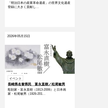
「明治日本の産業革命遺産」の世界文化遺産
化石発掘に夢中だったスチュアート・スミ
登録に大きく貢献し…
ス先生の本棚」
2026年05月15日
イベント
長崎県名誉県民 富永直樹／松尾敏男
彫刻家・富永直樹（1913-2006）と日本画
家・松尾敏男（1926-201…