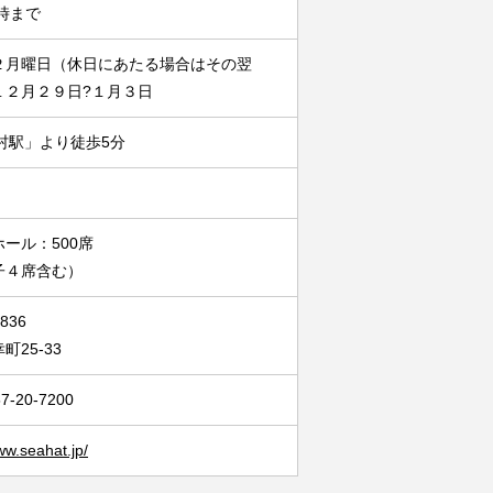
2時まで
２月曜日（休日にあたる場合はその翌
１２月２９日?１月３日
村駅」より徒歩5分
ール：500席
子４席含む）
836
町25-33
-20-7200
ww.seahat.jp/