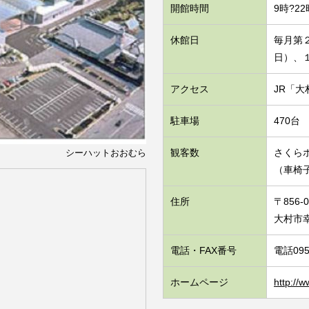
開館時間
9時?2
休館日
毎月第
日）、
アクセス
JR「大
駐車場
470台
観客数
さくらホ
シーハットおおむら
（車椅
住所
〒856-0
大村市幸
電話・FAX番号
電話0957
ホームページ
http://w