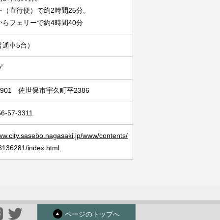
ー（直行便）で約2時間25分。
からフェリーで約4時間40分
普通車5台）
プ
-4901 佐世保市宇久町平2386
56-57-3311
www.city.sasebo.nagasaki.jp/www/contents/
136281/index.html
ページのトップへ