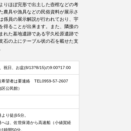
よりほぼ完形で出土した壺棺などの考
た農具や漁具などの民俗資料が展示さ
は係員の展示解説が行われており、宇
を得ることが出来ます。また、隣接の
まれた墓地遺跡である宇久松原遺跡で
支石の上にテーブル状の石を載せた支
。
祝日、お盆(8/13?8/15)の9:00?17:00
希望者は要連絡 TEL0959-57-2607
地区公民館）
港より徒歩5分。
港へは、佐世保港から高速船（小値賀経
1時間50分。