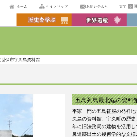
佐世保市宇久島資料館
五島列島最北端の資料
平家一門の五島征服の発祥地
久島の資料館。宇久町の歴史と
年に旧法務局の建物を活用し
鼻遺跡出土の幾何学的な文様