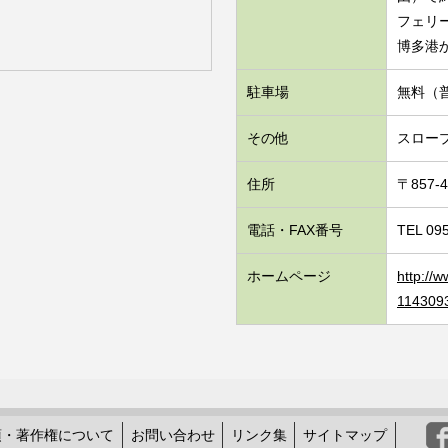
フェリ
博多港
駐車場
無料（
その他
スロー
住所
〒857
電話・FAX番号
TEL 09
ホームページ
http://
1143093
項・著作権について
お問い合わせ
リンク集
サイトマップ