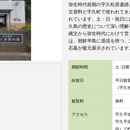
弥生時代前期の宇久松原遺跡
古資料と宇久町で使われてき
れています。土・日・祝日に
久島の歴史について深い理解
縄文から弥生時代にかけて営
は、朝鮮半島に源流を持つ、
石墓が復元展示されています
開館時間
土･日曜、
休館日
平日観覧
（宇久
観覧料
無料
アクセス
宇久平
宇久平
由）で約