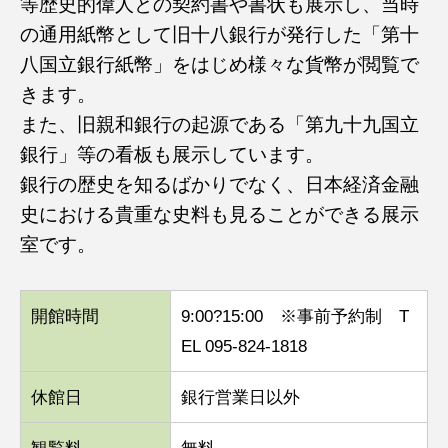
等歴史的偉人との契約書や書状も展示し、当時
の通用紙幣として旧十八銀行が発行した「第十
八国立銀行紙幣」をはじめ様々な貨幣が閲覧で
きます。
また、旧親和銀行の起源である「第九十九国立
銀行」等の看板も展示しています。
銀行の歴史を知るばかりでなく、日本経済金融
史における貴重な史料も見ることができる展示
室です。
開館時間
9:00?15:00 ※事前予約制 T
EL 095-824-1818
休館日
銀行営業日以外
観覧料
無料