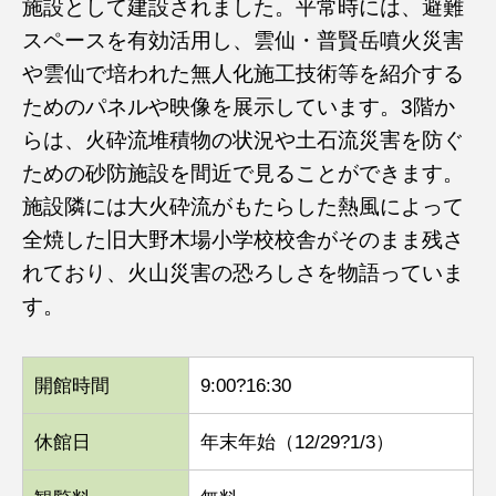
施設として建設されました。平常時には、避難
スペースを有効活用し、雲仙・普賢岳噴火災害
や雲仙で培われた無人化施工技術等を紹介する
ためのパネルや映像を展示しています。3階か
らは、火砕流堆積物の状況や土石流災害を防ぐ
ための砂防施設を間近で見ることができます。
施設隣には大火砕流がもたらした熱風によって
全焼した旧大野木場小学校校舎がそのまま残さ
れており、火山災害の恐ろしさを物語っていま
す。
開館時間
9:00?16:30
休館日
年末年始（12/29?1/3）