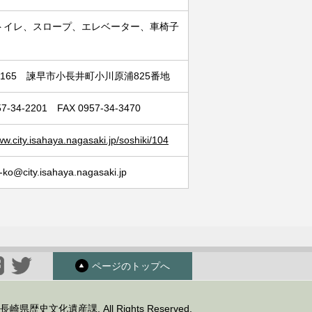
トイレ、スロープ、エレベーター、車椅子
-0165 諫早市小長井町小川原浦825番地
57-34-2201 FAX 0957-34-3470
ww.city.isahaya.nagasaki.jp/soshiki/104
-ko@city.isahaya.nagasaki.jp
ページのトップへ
 © 長崎県歴史文化遺産課. All Rights Reserved.