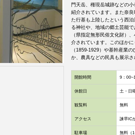
門天岳、権現岳城跡などの小
紹介されています。また奈良
た行基も上陸したという西泊
る神社や、地域の郷土芸能で
（県指定無形民俗文化財）、
介されています。このほかに
（1859-1929）や基幹産
か、農具などの民具も展示さ
開館時間
9：00~
休館日
土・日曜
観覧料
無料
アクセス
諫早IC
駐車場
無料（1