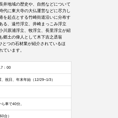
長井地域の歴史や、自然などについて
時代に東大寺の大仏運営などに尽力し
港を起点とする竹崎街道沿いに分布す
ある、遠竹浮立、井崎まっこみ浮立
小川原浦浮立、牧浮立、長里浮立が紹
も郷土の偉人として木下吉之丞翁
業のひとつの石材業が紹介されているほ
れています。
17：00
、祝日、年末年始（12/29~1/3）
から車で40分。
60台）