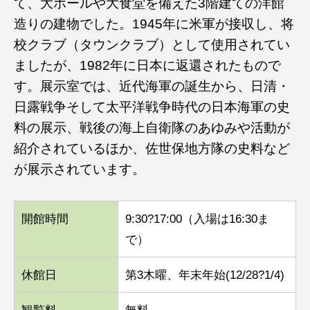
て、大ホールや大食堂を備えた3階建ての洋館
造りの建物でした。1945年に米軍が接収し、将
校クラブ（タウンクラブ）として使用されてい
ましたが、1982年に日本に返還されたもので
す。展示室では、近代海軍の誕生から、日清・
日露戦争そして太平洋戦争時代の日本海軍の史
料の展示、戦後の海上自衛隊のあゆみや活動が
紹介されているほか、佐世保地方隊の史料など
が展示されています。
開館時間
9:30?17:00（入場は16:30ま
で）
休館日
第3木曜、年末年始(12/28?1/4)
観覧料
無料