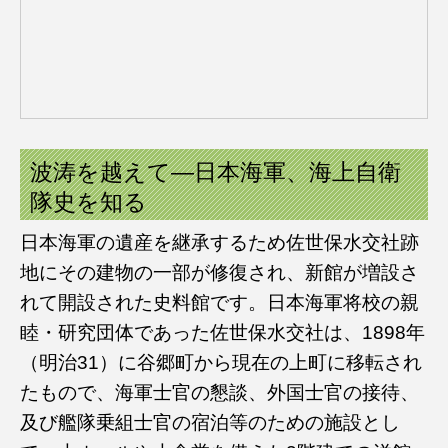
波涛を越えて―日本海軍、海上自衛
隊史を知る
日本海軍の遺産を継承するため佐世保水交社跡
地にその建物の一部が修復され、新館が増設さ
れて開設された史料館です。日本海軍将校の親
睦・研究団体であった佐世保水交社は、1898年
（明治31）に谷郷町から現在の上町に移転され
たもので、海軍士官の懇談、外国士官の接待、
及び艦隊乗組士官の宿泊等のための施設とし