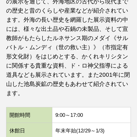
の展示を通じて、外海地区の古代から現代まで
の歴史と昔のくらしや産業などが紹介されてい
ます。外海の長い歴史を網羅した展示資料の中
には、様々な出土品や石鍋の未製品、そして宣
教師がもたらしたルネサンス期のメダイ《サル
バトル・ムンディ（世の救い主）》（市指定有
形文化財）をはじめとする、かくれキリシタン
に関係する貴重な資料、ド・ロ神父指導による
道具なども展示されています。また2001年に閉
山した池島炭鉱の歴史もあわせて紹介されてい
ます。
開館時間
9:00～17:00
休館日
年末年始(12/29～1/3)