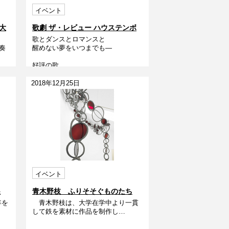
イベント
大
歌劇 ザ・レビュー ハウステンボ
歌とダンスとロマンスと
ス 大村公演 The Revue2019
奏
醒めない夢をいつまでも―
好評の歌…
2018年12月25日
イベント
展
青木野枝 ふりそそぐものたち
年を
青木野枝は、大学在学中より一貫
して鉄を素材に作品を制作し…