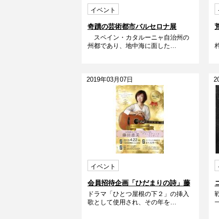
イベント
奇蹟の芸術都市バルセロナ展
スペイン・カタルーニャ自治州の
州都であり、地中海に面した…
2019年03月07日
2
イベント
会員招待企画「ひだまりの詩」藤
ドラマ「ひとつ屋根の下２」の挿入
田恵美アコースティックコンサー
歌として使用され、その年を…
ト