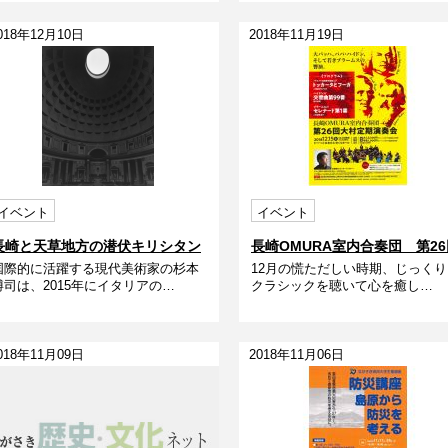
018年12月10日
2018年11月19日
イベント
イベント
長崎と天草地方の潜伏キリシタン
長崎OMURA室内合奏団 第26
国際的に活躍する現代美術家の杉本
12月の慌ただしい時期、じっくり
関連遺産 世界文化遺産登録記
定期演奏会
博司は、2015年にイタリアの…
クラシックを聴いて心を癒し…
念 クアトロ・ラガッツィ 桃山
の夢とまぼろし ―杉本博司と天正
少年使節が見たヨーロッパ
018年11月09日
2018年11月06日