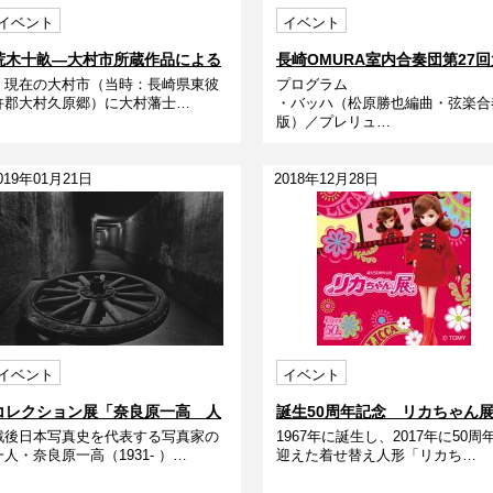
イベント
イベント
荒木十畝―大村市所蔵作品による
長崎OMURA室内合奏団第27回
現在の大村市（当時：長崎県東彼
プログラム
村定期演奏会
杵郡大村久原郷）に大村藩士…
・バッハ（松原勝也編曲・弦楽合
版）／プレリュ…
019年01月21日
2018年12月28日
イベント
イベント
コレクション展「奈良原一高 人
誕生50周年記念 リカちゃん
戦後日本写真史を代表する写真家の
1967年に誕生し、2017年に50周
間の土地」
一人・奈良原一高（1931- ）…
迎えた着せ替え人形「リカち…