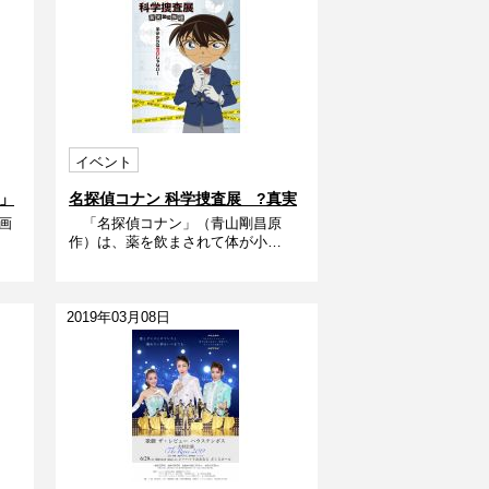
イベント
」
名探偵コナン 科学捜査展 ?真実
画
「名探偵コナン」（青山剛昌原
への推理（アブダクション）?
作）は、薬を飲まされて体が小…
2019年03月08日