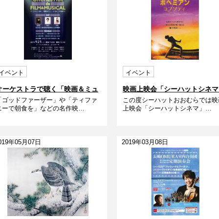
イベント
イベント
オーケストラで聴く「映画＆ミュ
映画上映会「シーハットシネマ
「ゴッドファーザー」や「ティファ
この度シーハットおおむらでは映
ージカル」の名曲たち
ニーで朝食を」などの名作映…
上映会「シーハットシネマ」…
019年05月07日
2019年03月08日