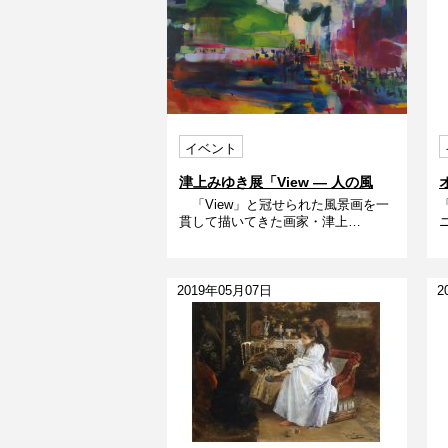
イベント
津上みゆき展「View ― 人の風
「View」と冠せられた風景画を一
景」
貫して描いてきた画家・津上…
2019年05月07日
2