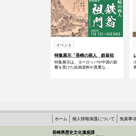
イベント
特集展示「長崎の画人 鉄翁祖
特集展示は、ヨーロッパや中国の影
門」
響を受けた絵画資料や貴重な…
ホーム
個人情報保護について
免責事
長崎県歴史文化遺産課