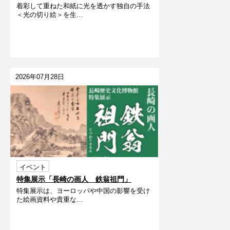
着彩して重ねた和紙に光を透かす独自の手法
うだよ～
＜光の切り絵＞を生…
2026年07月28日
イベント
特集展示「長崎の画人 鉄翁祖門」
特集展示は、ヨーロッパや中国の影響を受け
た絵画資料や貴重な…