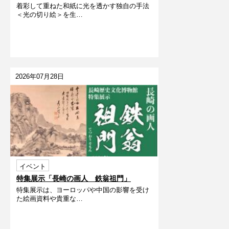
着彩して重ねた和紙に光を透かす独自の手法
うだよ～
＜光の切り絵＞を生…
2026年07月28日
イベント
特集展示「長崎の画人 鉄翁祖門」
特集展示は、ヨーロッパや中国の影響を受け
た絵画資料や貴重な…