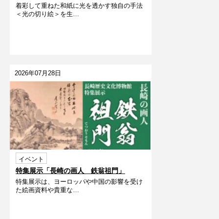
着彩して重ねた和紙に光を透かす独自の手法
うだよ～
＜光の切り絵＞を生…
2026年07月28日
イベント
特集展示「長崎の画人 鉄翁祖門」
特集展示は、ヨーロッパや中国の影響を受け
た絵画資料や貴重な…