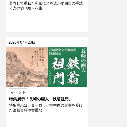
着彩して重ねた和紙に光を透かす独自の手法
うだよ～
＜光の切り絵＞を生…
2026年07月28日
イベント
特集展示「長崎の画人 鉄翁祖門」
特集展示は、ヨーロッパや中国の影響を受け
た絵画資料や貴重な…