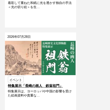
着彩して重ねた和紙に光を透かす独自の手法
うだよ～
＜光の切り絵＞を生…
2026年07月28日
イベント
特集展示「長崎の画人 鉄翁祖門」
特集展示は、ヨーロッパや中国の影響を受け
た絵画資料や貴重な…