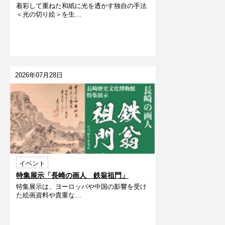
着彩して重ねた和紙に光を透かす独自の手法
うだよ～
＜光の切り絵＞を生…
2026年07月28日
イベント
特集展示「長崎の画人 鉄翁祖門」
特集展示は、ヨーロッパや中国の影響を受け
た絵画資料や貴重な…