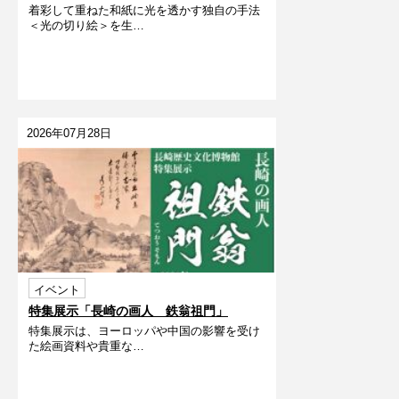
着彩して重ねた和紙に光を透かす独自の手法
うだよ～
＜光の切り絵＞を生…
2026年07月28日
イベント
特集展示「長崎の画人 鉄翁祖門」
特集展示は、ヨーロッパや中国の影響を受け
た絵画資料や貴重な…